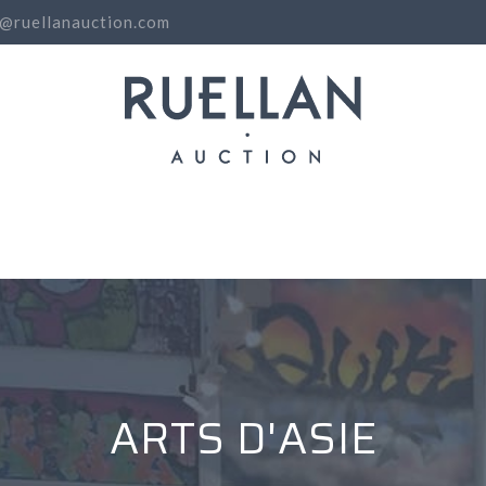
o@ruellanauction.com
N
ARTS D'ASIE