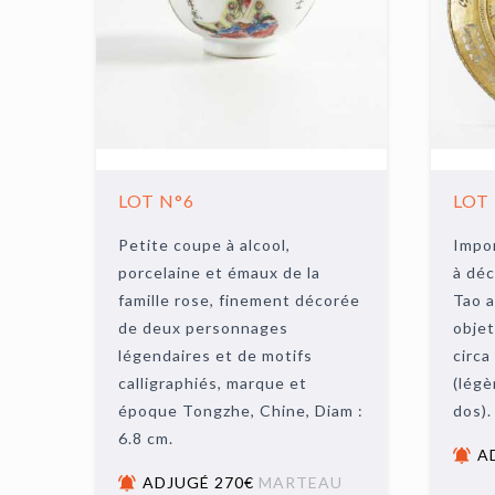
LOT N°6
LOT
Petite coupe à alcool,
Impor
porcelaine et émaux de la
à déc
famille rose, finement décorée
Tao a
de deux personnages
objet
légendaires et de motifs
circa
calligraphiés, marque et
(légè
époque Tongzhe, Chine, Diam :
dos).
6.8 cm.
A
ADJUGÉ 270€
MARTEAU