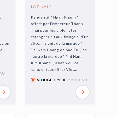
LOT N°13
,
Pendentif " Ngân Khanh "
offert par l'empereur Thanh
Thai pour les diplomates
étrangers ou aux français, d'un
es en
côté, il s'agit de la marque "
e,
Dai Nam Hoang de Sac Tu ", de
l'autre la marque " Nhi Hang
Kim Khanh ", Khanh du 2e
rang, or (bas titre) Viet...
AU
ADJUGÉ 1 900€
MARTEAU