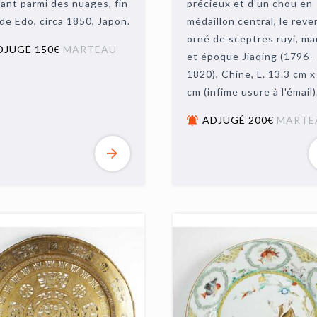
ant parmi des nuages, fin
précieux et d'un chou en
de Edo, circa 1850, Japon.
médaillon central, le reve
orné de sceptres ruyi, m
DJUGÉ 150€
MARTEAU
et époque Jiaqing (1796-
1820), Chine, L. 13.3 cm x
cm (infime usure à l'émail)
ADJUGÉ 200€
MARTE