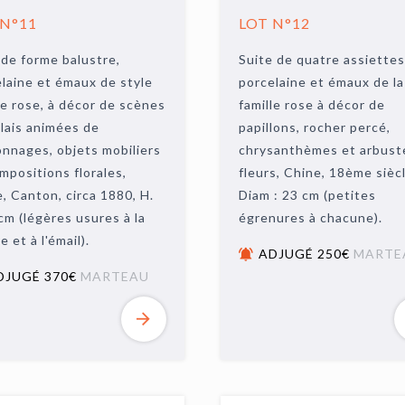
 N°11
LOT N°12
de forme balustre,
Suite de quatre assiettes
laine et émaux de style
porcelaine et émaux de la
le rose, à décor de scènes
famille rose à décor de
lais animées de
papillons, rocher percé,
nnages, objets mobiliers
chrysanthèmes et arbust
mpositions florales,
fleurs, Chine, 18ème siècl
, Canton, circa 1880, H.
Diam : 23 cm (petites
cm (légères usures à la
égrenures à chacune).
e et à l'émail).
ADJUGÉ 250€
MARTE
DJUGÉ 370€
MARTEAU