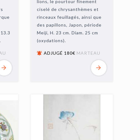
lions, le pourtour finement
rs
ciselé de chrysanthèmes et
arque
rinceaux feuillagés, ainsi que
des papillons, Japon, période
 13.3
Meiji, H. 23 cm. Diam. 25 cm
.
(oxydations).
AU
ADJUGÉ 180€
MARTEAU