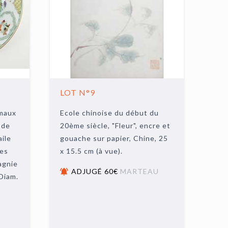
LOT N°9
émaux
Ecole chinoise du début du
 de
20ème siècle, "Fleur", encre et
aile
gouache sur papier, Chine, 25
des
x 15.5 cm (à vue).
agnie
ADJUGÉ 60€
MARTEAU
Diam.