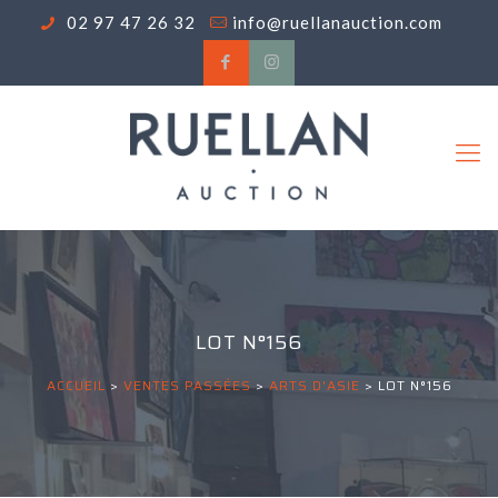
02 97 47 26 32
info@ruellanauction.com
LOT N°156
ACCUEIL
>
VENTES PASSÉES
>
ARTS D'ASIE
>
LOT N°156