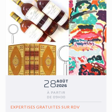
28
AOÛT
2026
À PARTIR
DE 09H30
EXPERTISES GRATUITES SUR RDV