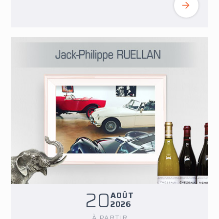
20
AOÛT
2026
À PARTIR