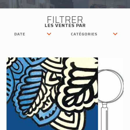
FILTRER
LES VENTES PAR
DATE
CATÉGORIES