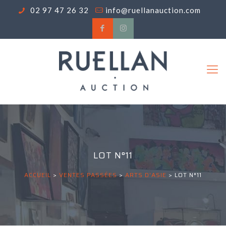
02 97 47 26 32
info@ruellanauction.com
LOT N°11
ACCUEIL
>
VENTES PASSÉES
>
ARTS D'ASIE
>
LOT N°11