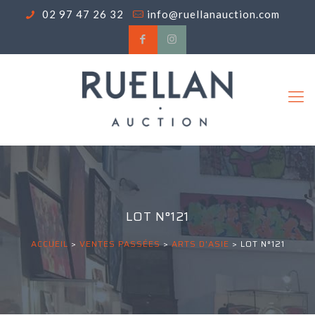
02 97 47 26 32
info@ruellanauction.com
LOT N°121
ACCUEIL
>
VENTES PASSÉES
>
ARTS D'ASIE
>
LOT N°121