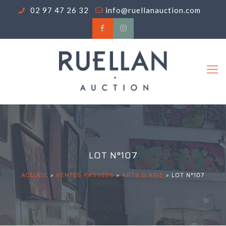
02 97 47 26 32
info@ruellanauction.com
LOT N°107
ACCUEIL
>
VENTES PASSÉES
>
ARTS D'ASIE
>
LOT N°107