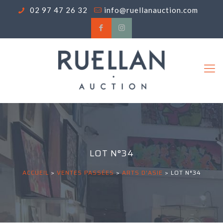
02 97 47 26 32
info@ruellanauction.com
LOT N°34
ACCUEIL
>
VENTES PASSÉES
>
ARTS D'ASIE
>
LOT N°34