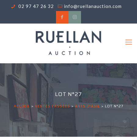
02 97 47 26 32
info@ruellanauction.com
LOT N°27
ACCUEIL
>
VENTES PASSÉES
>
ARTS D'ASIE
>
LOT N°27