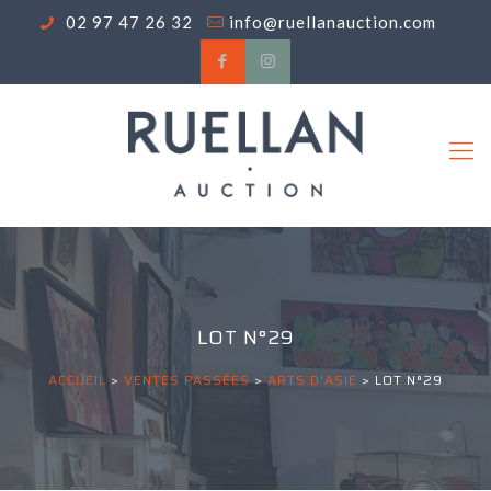
02 97 47 26 32
info@ruellanauction.com
LOT N°29
ACCUEIL
>
VENTES PASSÉES
>
ARTS D'ASIE
>
LOT N°29