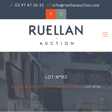
02 97 47 26 32
info@ruellanauction.com
LOT N°92
ACCUEIL
>
VENTES PASSÉES
>
ARTS D'ASIE
>
LOT N°92