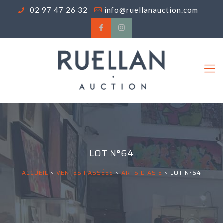
02 97 47 26 32
info@ruellanauction.com
LOT N°64
ACCUEIL
>
VENTES PASSÉES
>
ARTS D'ASIE
>
LOT N°64