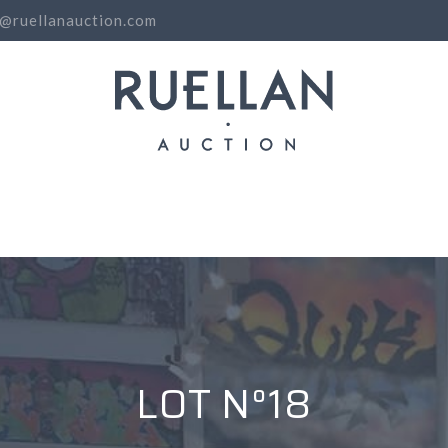
o@ruellanauction.com
N
LOT N°18