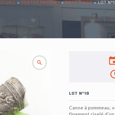
ACCUEIL
>
VENTES PASSÉES
>
ARTS D'ASIE
>
LOT N°
LOT N°18
Canne à pommeau, v
finement ciselé d'u