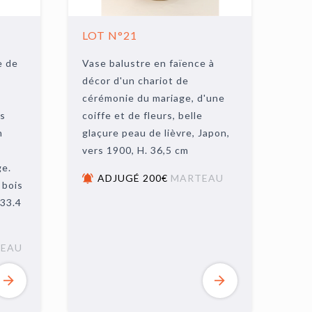
LOT N°21
e de
Vase balustre en faïence à
décor d'un chariot de
cérémonie du mariage, d'une
es
coiffe et de fleurs, belle
n
glaçure peau de lièvre, Japon,
u
vers 1900, H. 36,5 cm
ge.
ADJUGÉ 200€
MARTEAU
 bois
 33.4
EAU