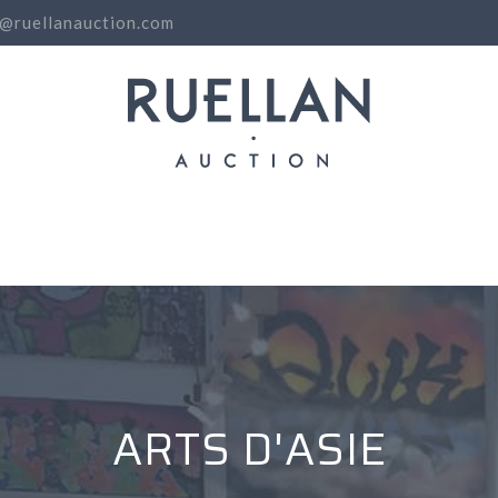
o@ruellanauction.com
N
ARTS D'ASIE