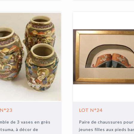
 N°23
LOT N°24
ble de 3 vases en grès
Paire de chaussures pour
tsuma, à décor de
jeunes filles aux pieds ba