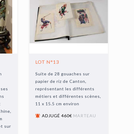
LOT N°13
n
Suite de 28 gouaches sur
papier de riz de Canton,
ases
représentant les différents
ns
métiers et différentes scènes,
t
11 x 15.5 cm environ
Chine,
ADJUGÉ 460€
MARTEAU
cm
et sur