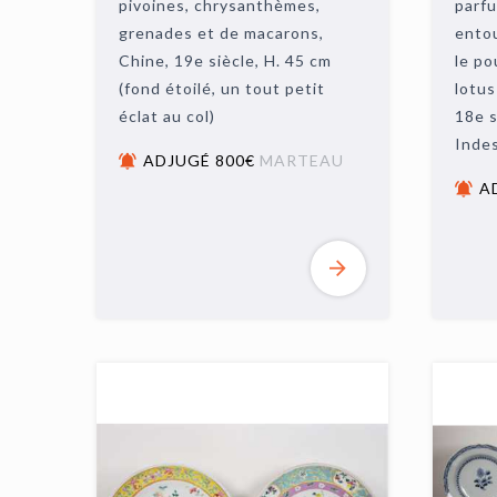
pivoines, chrysanthèmes,
parfu
grenades et de macarons,
entou
Chine, 19e siècle, H. 45 cm
le po
(fond étoilé, un tout petit
lotus
éclat au col)
18e s
Indes
ADJUGÉ 800€
MARTEAU
A