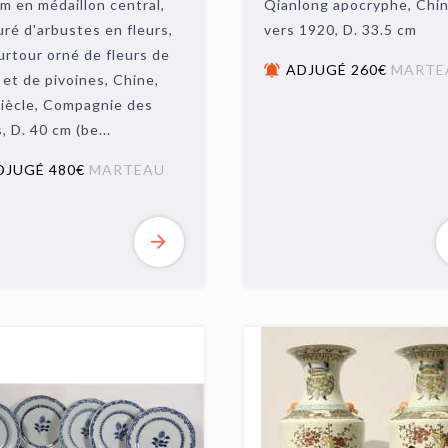
m en médaillon central,
Qianlong apocryphe, Chin
ré d'arbustes en fleurs,
vers 1920, D. 33.5 cm
urtour orné de fleurs de
ADJUGÉ 260€
MARTE
 et de pivoines, Chine,
iècle, Compagnie des
, D. 40 cm (be...
DJUGÉ 480€
MARTEAU