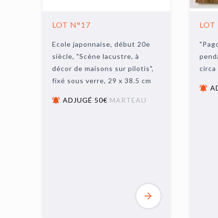
LOT N°17
LOT
Ecole japonnaise, début 20e
"Pag
siècle, "Scène lacustre, à
penda
décor de maisons sur pilotis",
circa
fixé sous verre, 29 x 38.5 cm
A
ADJUGÉ 50€
MARTEAU