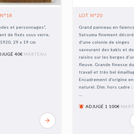
 N°18
LOT N°20
odes et personnages",
Grand panneau en faïenc
nt de fixés sous verre,
Satsuma finement décoré
 1920, 29 x 19 cm
d'une colonie de singes
savourant des kakis et d
DJUGÉ 40€
MARTEAU
raisins sur les berges d'u
fleuve. Grande finesse d
travail et très bel émailla
Encadrement d'origine en
naturel. Dim. hors cadre :
...
ADJUGÉ 1 100€
MART