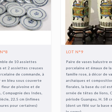
 N°8
LOT N°9
mble de 10 assiettes
Paire de vases balustre e
s et 2 assiettes creuses
porcelaine et émaux de la
rcelaine de commande, à
famille rose, à décor de v
 en bleu sous couverte
archaïques et compositio
 fleur de pivoine et de
florales, la base du col es
s, Compagnie des Indes,
ornée de têtes de lions, 
iècle, 22.5 cm (infimes
période Guangxu, H. 58 
ures pour certaines)
(dont un fêlé sur la base 
le corps)