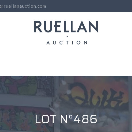
o@ruellanauction.com
N
LOT N°486