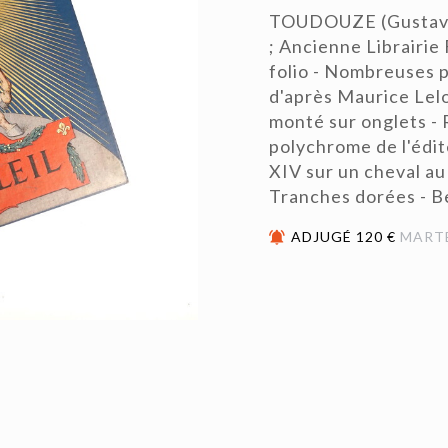
TOUDOUZE (Gustave) 
; Ancienne Librairie 
folio - Nombreuses 
d'après Maurice Lelo
monté sur onglets - 
polychrome de l'édit
XIV sur un cheval au 1
Tranches dorées - Be
ADJUGÉ 120 €
MART