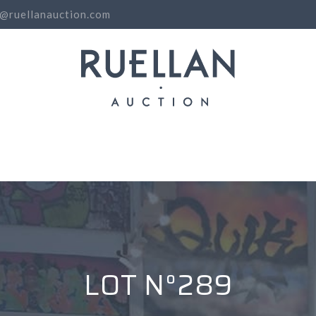
o@ruellanauction.com
N
LOT N°289