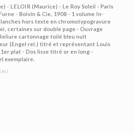
- LELOIR (Maurice) - Le Roy Soleil - Paris
Furne - Boivin & Cie, 1908 - 1 volume In-
planches hors texte en chromotypogravure
ir, certaines sur double page - Ouvrage
Reliure cartonnage toilé bleu nuit
eur (Engel rel.) titré et représentant Louis
er plat - Dos lisse titré or en long -
l exemplaire.
EAU