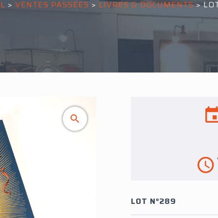
IL
>
VENTES PASSÉES
>
LIVRES & DOCUMENTS
>
LO
LOT N°289