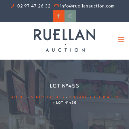
02 97 47 26 32
info@ruellanauction.com
LOT N°456
ACCUEIL
>
VENTES PASSÉES
>
BROCANTE & DECORATION
>
LOT N°456