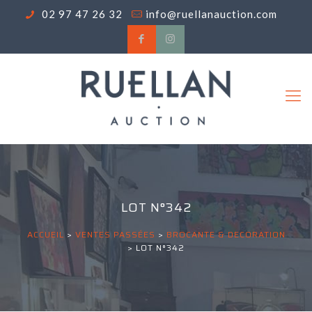
02 97 47 26 32
info@ruellanauction.com
LOT N°342
ACCUEIL
>
VENTES PASSÉES
>
BROCANTE & DECORATION
>
LOT N°342