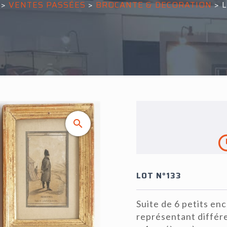
>
VENTES PASSÉES
>
BROCANTE & DECORATION
>
L
LOT N°133
Suite de 6 petits en
représentant différe