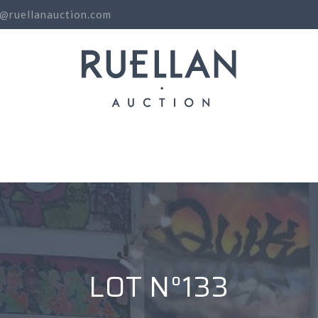
o@ruellanauction.com
N
LOT N°133