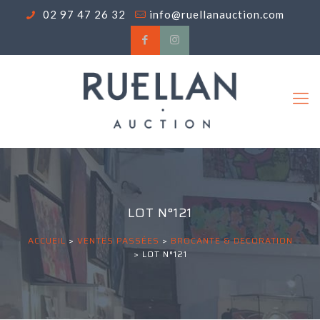
02 97 47 26 32
info@ruellanauction.com
LOT N°121
ACCUEIL
>
VENTES PASSÉES
>
BROCANTE & DECORATION
>
LOT N°121