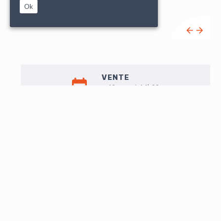
Ok
VENTE
sam. 12 mars à 14h00
Liste de vente
EXPO
Ven. 11 : 10h-12h/14h30-18h
Sam. 12 : 9h-11h
LOT N°151
[QUIBERON] - PIHAN DELAFOREST (A.) - Notice sur le
monument de Quiberon suivie de la liste authentique