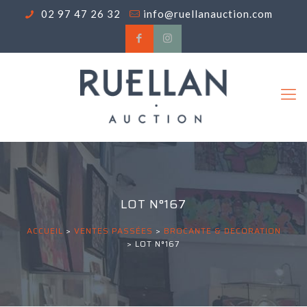
02 97 47 26 32
info@ruellanauction.com
LOT N°167
ACCUEIL
>
VENTES PASSÉES
>
BROCANTE & DECORATION
>
LOT N°167