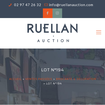
02 97 47 26 32
info@ruellanauction.com
LOT N°194
ACCUEIL
>
VENTES PASSÉES
>
BROCANTE & DECORATION
>
LOT N°194