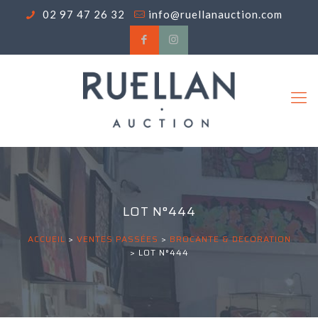
02 97 47 26 32
info@ruellanauction.com
LOT N°444
ACCUEIL
>
VENTES PASSÉES
>
BROCANTE & DECORATION
>
LOT N°444