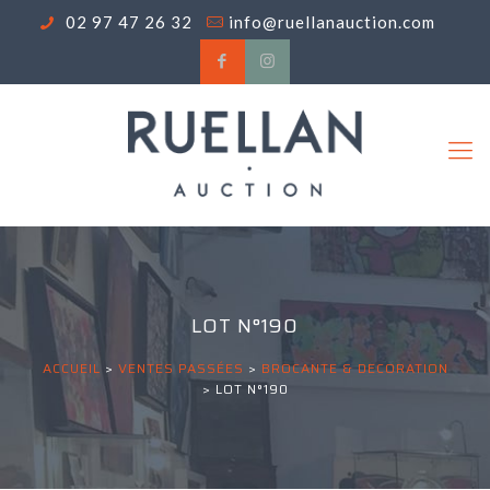
02 97 47 26 32
info@ruellanauction.com
LOT N°190
ACCUEIL
>
VENTES PASSÉES
>
BROCANTE & DECORATION
>
LOT N°190