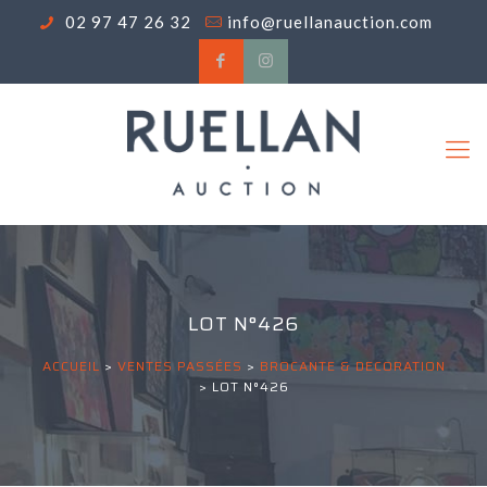
02 97 47 26 32
info@ruellanauction.com
LOT N°426
ACCUEIL
>
VENTES PASSÉES
>
BROCANTE & DECORATION
>
LOT N°426