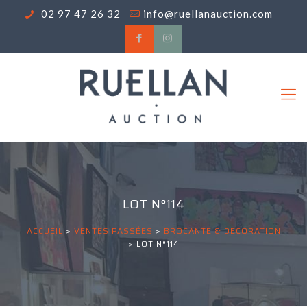
02 97 47 26 32
info@ruellanauction.com
LOT N°114
ACCUEIL
>
VENTES PASSÉES
>
BROCANTE & DECORATION
>
LOT N°114