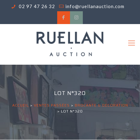
02 97 47 26 32
info@ruellanauction.com
LOT N°320
ACCUEIL
>
VENTES PASSÉES
>
BROCANTE & DECORATION
>
LOT N°320