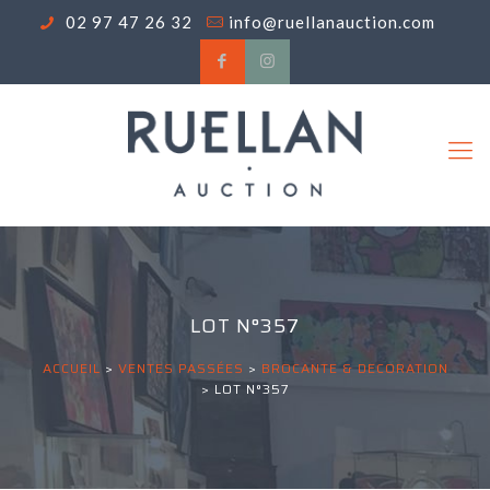
02 97 47 26 32
info@ruellanauction.com
LOT N°357
ACCUEIL
>
VENTES PASSÉES
>
BROCANTE & DECORATION
>
LOT N°357