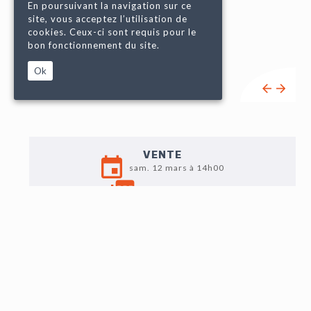
En poursuivant la navigation sur ce
site, vous acceptez l’utilisation de
cookies. Ceux-ci sont requis pour le
bon fonctionnement du site.
Ok
VENTE
sam. 12 mars à 14h00
Liste de vente
EXPO
Ven. 11 : 10h-12h/14h30-18h
Sam. 12 : 9h-11h
LOT N°442