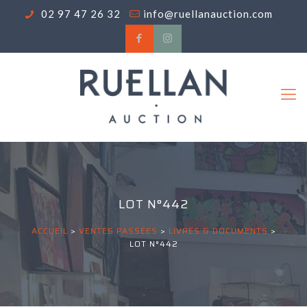
02 97 47 26 32
info@ruellanauction.com
LOT N°442
ACCUEIL
>
VENTES PASSÉES
>
LIVRES & DOCUMENTS
>
LOT N°442