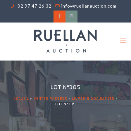
02 97 47 26 32
info@ruellanauction.com
LOT N°385
ACCUEIL
>
VENTES PASSÉES
>
LIVRES & DOCUMENTS
>
LOT N°385