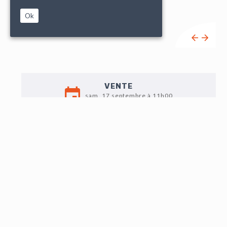
Ok
VENTE
sam. 17 septembre à 11h00
Liste de vente
EXPO
Vend. 16 : 10h-12h / 14h30-18h
Sam. 17 : 9h-10h30
LOT N°385
MARCEL-ROUAULT (Claude) - Bretagne, sites, demeures
inspirées et lieux de mémoire - Paris ; Plaisir du Livre,