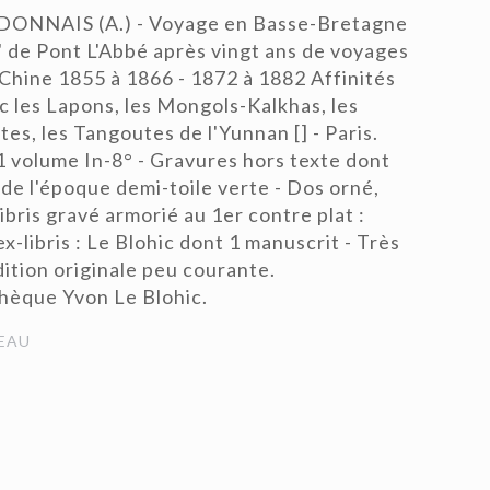
NNAIS (A.) - Voyage en Basse-Bretagne
" de Pont L'Abbé après vingt ans de voyages
o-Chine 1855 à 1866 - 1872 à 1882 Affinités
c les Lapons, les Mongols-Kalkhas, les
es, les Tangoutes de l'Yunnan [] - Paris.
1 volume In-8° - Gravures hors texte dont
 de l'époque demi-toile verte - Dos orné,
-libris gravé armorié au 1er contre plat :
x-libris : Le Blohic dont 1 manuscrit - Très
ition originale peu courante.
thèque Yvon Le Blohic.
EAU