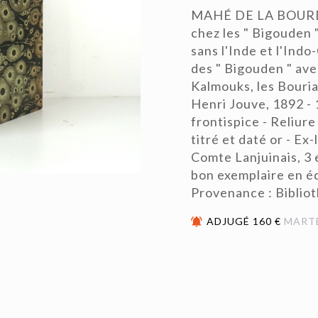
MAHÉ DE LA BOURDO
chez les " Bigouden 
sans l'Inde et l'Ind
des " Bigouden " ave
Kalmouks, les Bouriat
Henri Jouve, 1892 - 
frontispice - Reliure
titré et daté or - Ex
Comte Lanjuinais, 3 e
bon exemplaire en éd
Provenance : Biblio
ADJUGÉ 160 €
MART