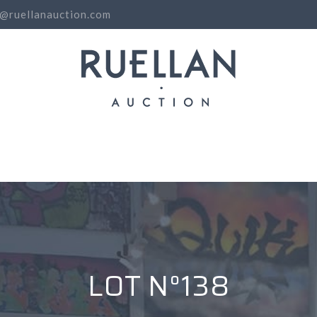
o@ruellanauction.com
N
LOT N°138