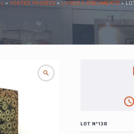
IL
>
VENTES PASSÉES
>
LIVRES & DOCUMENTS
>
LO
LOT N°138