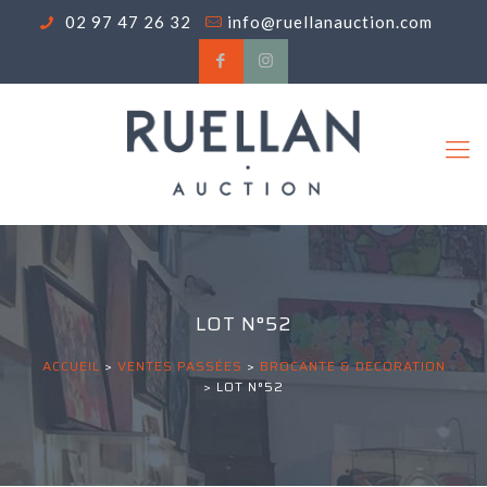
02 97 47 26 32
info@ruellanauction.com
LOT N°52
ACCUEIL
>
VENTES PASSÉES
>
BROCANTE & DECORATION
>
LOT N°52