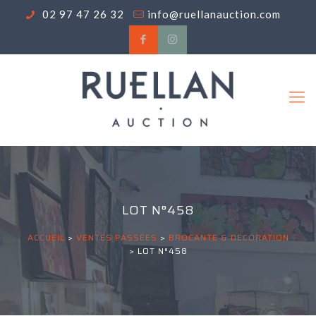
02 97 47 26 32
info@ruellanauction.com
LOT N°458
ACCUEIL
>
VENTES PASSÉES
>
BROCANTE & DECORATION
>
LOT N°458