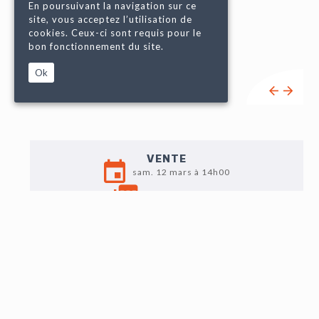
En poursuivant la navigation sur ce
site, vous acceptez l’utilisation de
cookies. Ceux-ci sont requis pour le
bon fonctionnement du site.
Ok
VENTE
sam. 12 mars à 14h00
Liste de vente
EXPO
Ven. 11 : 10h-12h/14h30-18h
Sam. 12 : 9h-11h
LOT N°84