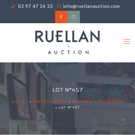
02 97 47 26 32
info@ruellanauction.com
LOT N°457
ACCUEIL
>
VENTES PASSÉES
>
BROCANTE & DECORATION
>
LOT N°457