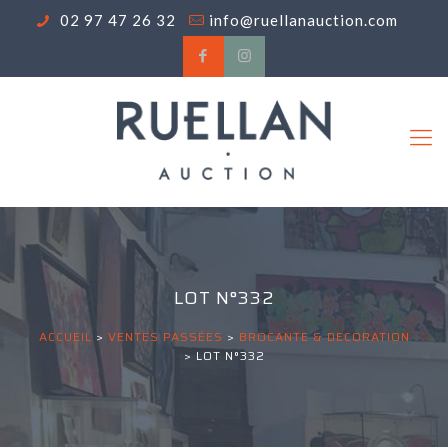
02 97 47 26 32
info@ruellanauction.com
LOT N°332
ACCUEIL
>
VENTES PASSÉES
>
BROCANTE & DECORATION
>
LOT N°332