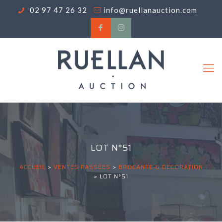
02 97 47 26 32
info@ruellanauction.com
LOT N°51
ACCUEIL
>
VENTES PASSÉES
>
BROCANTE & DECORATION
>
LOT N°51