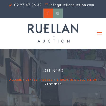
02 97 47 26 32
info@ruellanauction.com
LOT N°20
ACCUEIL
>
VENTES PASSÉES
>
BROCANTE & DECORATION
>
LOT N°20