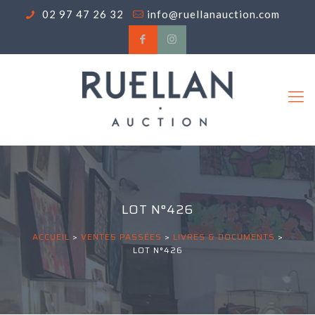
02 97 47 26 32
info@ruellanauction.com
LOT N°426
ACCUEIL
>
VENTES PASSÉES
>
LIVRES & DOCUMENTS
>
LOT N°426