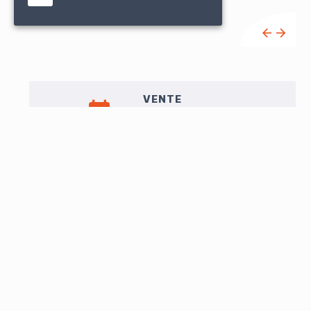
VENTE
sam. 17 septembre à 11h00
Liste de vente
EXPO
Vend. 16 : 10h-12h / 14h30-18h
Sam. 17 : 9h-10h30
LOT N°426
[DOCUMENTATION - MOBILIER] - Le mobilier Louis XV
au Musée des Arts Décoratifs de Paris - Paris ; E.
Hessling, 1910 - 1 volume petit In-folio en feuilles sous