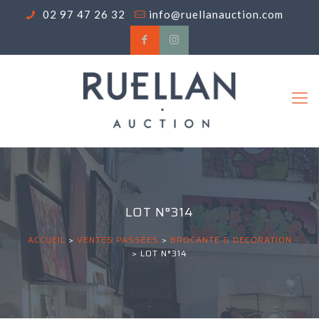
02 97 47 26 32
info@ruellanauction.com
LOT N°314
ACCUEIL
>
VENTES PASSÉES
>
BROCANTE & DECORATION
>
LOT N°314