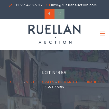
02 97 47 26 32
info@ruellanauction.com
LOT N°369
ACCUEIL
>
VENTES PASSÉES
>
BROCANTE & DECORATION
>
LOT N°369