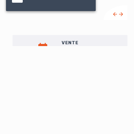
VENTE
sam. 17 septembre à 11h00
Liste de vente
EXPO
Vend. 16 : 10h-12h / 14h30-18h
Sam. 17 : 9h-10h30
LOT N°212
[COLPORTAGE] - Sermon de Bacchus, avec la chanson :
Bon bon bon, que le vin est bon. Dédié aux vrais
buveurs - Troyes ; Baudot, [vers 1820] - 1 volume In-