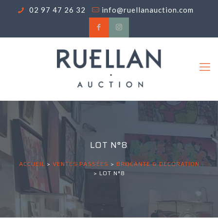
02 97 47 26 32
info@ruellanauction.com
LOT N°8
ACCUEIL
>
VENTES PASSÉES
>
BROCANTE & DECORATION
>
LOT N°8