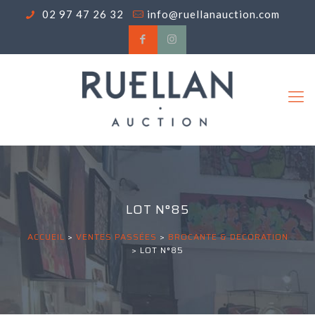
02 97 47 26 32
info@ruellanauction.com
LOT N°85
ACCUEIL
>
VENTES PASSÉES
>
BROCANTE & DECORATION
>
LOT N°85