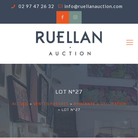
02 97 47 26 32
info@ruellanauction.com
LOT N°27
ACCUEIL
>
VENTES PASSÉES
>
BROCANTE & DECORATION
>
LOT N°27