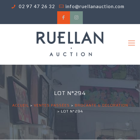
02 97 47 26 32
info@ruellanauction.com
LOT N°294
ACCUEIL
>
VENTES PASSÉES
>
BROCANTE & DECORATION
>
LOT N°294