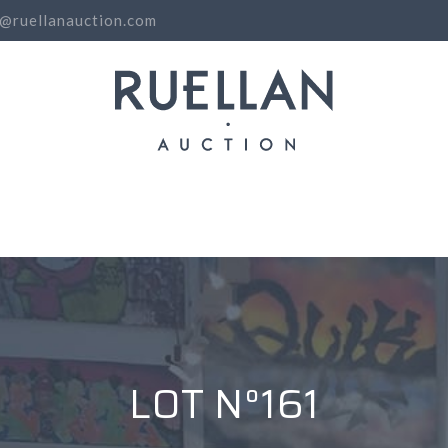
o@ruellanauction.com
N
LOT N°161