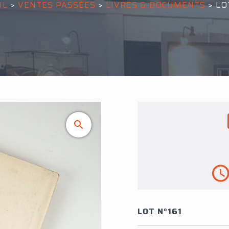
IL
>
VENTES PASSÉES
>
LIVRES & DOCUMENTS
>
LO
LOT N°161