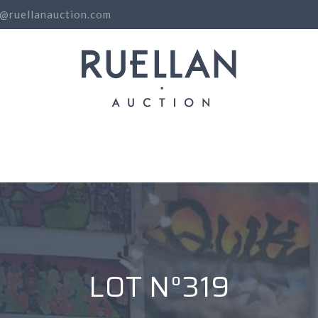
o@ruellanauction.com
N
LOT N°319