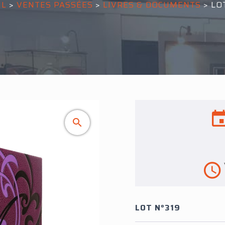
IL
>
VENTES PASSÉES
>
LIVRES & DOCUMENTS
>
LO
LOT N°319