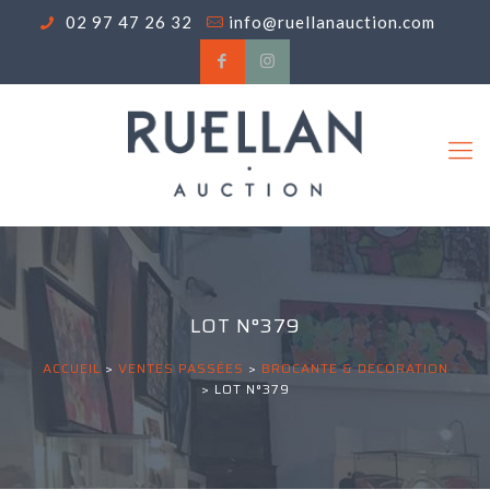
02 97 47 26 32
info@ruellanauction.com
LOT N°379
ACCUEIL
>
VENTES PASSÉES
>
BROCANTE & DECORATION
>
LOT N°379