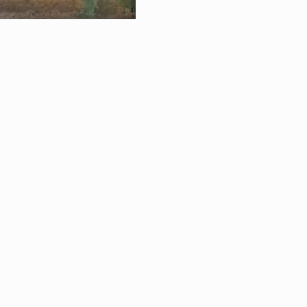
RETOUR À LA VE
BROCANTE & D
|
ÉGALES
PROTECTION DES DONNÉES