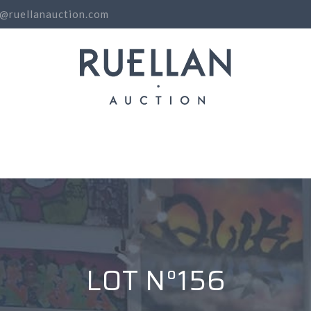
o@ruellanauction.com
N
LOT N°156